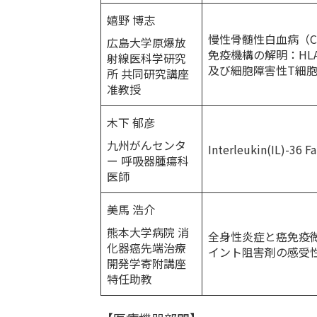
嬉野 博志
慢性骨髄性白血病（C
広島大学原爆放
免疫機構の解明：HL
射線医科学研究
及び細胞障害性T細
所 共同研究講座
准教授
木下 郁彦
九州がんセンタ
Interleukin(IL
ー 呼吸器腫瘍科
医師
美馬 浩介
熊本大学病院 消
全身性炎症と癌免疫
化器癌先端治療
イント阻害剤の感受
開発学寄附講座
特任助教