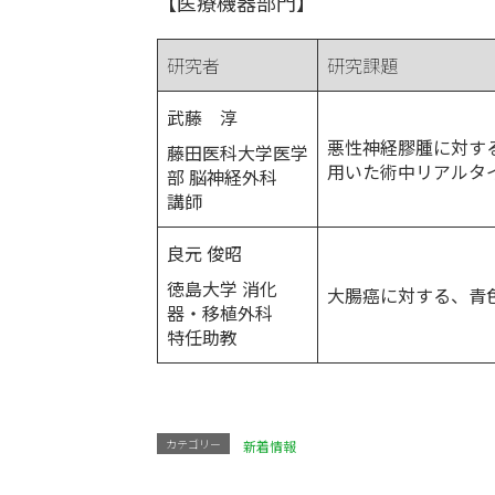
【医療機器部門】
研究者
研究課題
武藤 淳
悪性神経膠腫に対す
藤田医科大学医学
用いた術中リアルタ
部 脳神経外科
講師
良元 俊昭
徳島大学 消化
大腸癌に対する、青
器・移植外科
特任助教
カテゴリー
新着情報