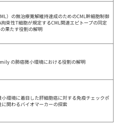
ML）の無治療寛解維持達成のためのCML幹細胞制御
A拘束性T細胞が規定するCML関連エピトープの同定
胞の果たす役割の解明
)-36 Family の肺癌微小環境における役割の解明
微小環境に着目した肝細胞癌に対する免疫チェックポ
性に関わるバイオマーカーの探索