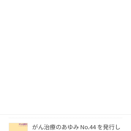
2026年1月9日
12月29日〜1月4日年末年始休業のお知らせ
2025年12月16日
JFMCデータベース事業 2試験終了のご報告
2025年11月27日
8月14日～15日 お盆休みのお知らせ
2025年8月1日
財団ニューズ vol.45を発行しまし
た
2025年7月31日
がん治療のあゆみ No.44 を発行し