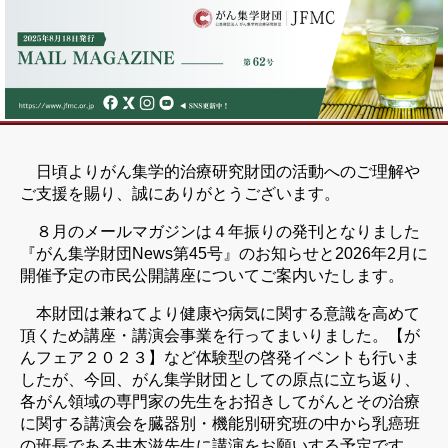
日頃よりがん集学的治療研究財団の活動へのご理解や
ご支援を賜り、誠にありがとうございます。
８月のメールマガジンは４年振りの発刊となりました
『がん集学財団News第45号』のお知らせと2026年2月に
開催予定の市民公開講座についてご案内いたします。
本財団は兼ねてより健康や病気に関する意識を高めて
頂くため講座・講演会事業を行ってまいりました。【が
んフェア２０２３】など体験型の啓発イベントも行いま
したが、今回、がん集学財団としての原点に立ち返り、
各がん領域の専門家の先生をお招きしてがんとその治療
に関する講演会を臓器別・機能別研究班の中から乳癌班
の班長である井本滋先生に講演をお願いする予定です。