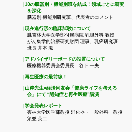
| 10の臓器別・機能別班を結成！領域ごとに研究
を深化
臓器別·機能別研究班、代表者のコメント
| 現在進行形の臨床試験について
臓杏林大学医学部付属病院 乳腺外科 教授
がん集学的治療研究財団 理事、乳癌研究班
班長 井本 滋
| アドバイザリーボードの設置について
医療機器委員会委員長 谷下 一夫
| 再生医療の最前線！
| 山岸先生×経済同友会「健康ライフを考える
会」にて “認知症と再生医療”講演
| 学会発表レポート
杏林大学医学部教授 消化器・一般外科 教授
須並 英二