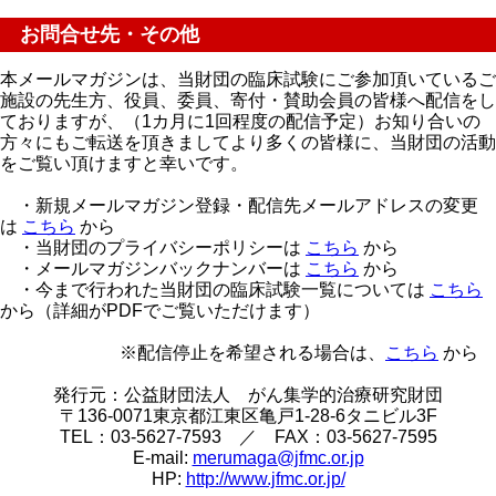
お問合せ先・その他
本メールマガジンは、当財団の臨床試験にご参加頂いているご
施設の先生方、役員、委員、寄付・賛助会員の皆様へ配信をし
ておりますが、（1カ月に1回程度の配信予定）お知り合いの
方々にもご転送を頂きましてより多くの皆様に、当財団の活動
をご覧い頂けますと幸いです。
・新規メールマガジン登録・配信先メールアドレスの変更
は
こちら
から
・当財団のプライバシーポリシーは
こちら
から
・メールマガジンバックナンバーは
こちら
から
・今まで行われた当財団の臨床試験一覧については
こちら
から（詳細がPDFでご覧いただけます）
※配信停止を希望される場合は、
こちら
から
発行元：公益財団法人 がん集学的治療研究財団
〒136-0071東京都江東区亀戸1-28-6タニビル3F
TEL：03-5627-7593 ／ FAX：03-5627-7595
E-mail:
merumaga@jfmc.or.jp
HP:
http://www.jfmc.or.jp/