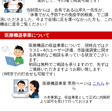
選択して、その場で閲覧可能です）
当財団からは、会長である山岸久一先生が、
「休養でがん予防?その免疫学的根拠」でご講
演いただきました。
今まで会場に足を運べなかった方も、この
機会に是非ご覧ください！
医療機器事業について
医療機器の収益事業について、現時点ではク
ラス1～4のユーザー評価、市販後調査に関す
る具体的なご相談を承っている状況でござい
ます。
初回は無料でご相談を承りますので、先ずは
ご連絡いただきますようお願い致します。
（
WEBでの打合せも可能です）
医療機器事業 専用ページは
こちら
か
ら
※本事業は、収益事業として正式に内閣府
より認可を受けて行っております