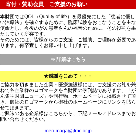
寄付・賛助会員 ご支援のお願い
本財団ではQOL（Quality of life）を最優先にした「患者に優し
い治療法」を確立するために、臨床試験をおこなうことを主な
使命とし、今後のがん患者さんの福音のために、その役割を果
たしていく所存です。
そのためには、皆様からのご支援、ご援助、ご理解が必要であ
ります。何卒宜しくお願い申し上げます。
⇒ 詳細はこちら
★感謝をこめて・・・
ご協力を頂きました企業・医療施設様には、ご支援のお礼を兼
ねて各企業様のロゴマークを当財団の季刊誌であります、「が
ん集学財団ニューズ」や刊行物、ホームページに掲載させて頂
き、御社のロゴマークから御社のホームページにリンクを貼ら
せて頂きます。
ご興味のある企業様はこちらから、下記メールアドレスまでお
問い合わせください。
merumaga@jfmc.or.jp