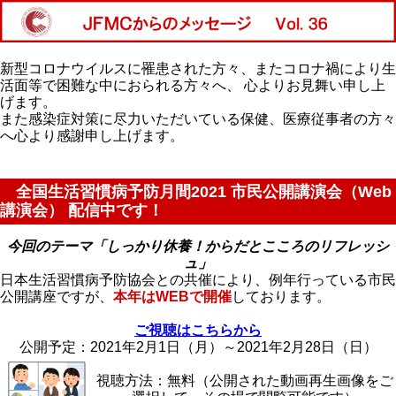
新型コロナウイルスに罹患された方々、またコロナ禍により生
活面等で困難な中におられる方々へ、 心よりお見舞い申し上
げます。
また感染症対策に尽力いただいている保健、医療従事者の方々
へ心より感謝申し上げます。
全国生活習慣病予防月間2021 市民公開講演会（Web
講演会） 配信中です！
今回のテーマ「しっかり休養！からだとこころのリフレッシ
ュ」
日本生活習慣病予防協会との共催により、例年行っている市民
公開講座ですが、
本年はWEBで開催
しております。
ご視聴はこちらから
公開予定：2021年2月1日（月）～2021年2月28日（日）
視聴方法：無料（公開された動画再生画像をご