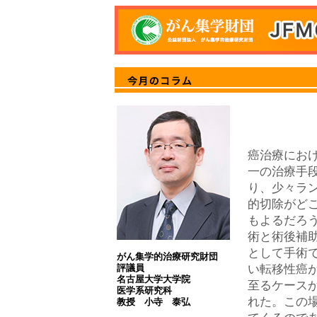
癌治療にお
一の治療手
り、少々ラ
的切除がど
もよるだろう。
術と術後補
として手術
がん集学的治療研究財団
評議員
い転移性癌
名古屋大学大学院
至るケースが散
医学系研究科
れた。この
教授 小寺 泰弘