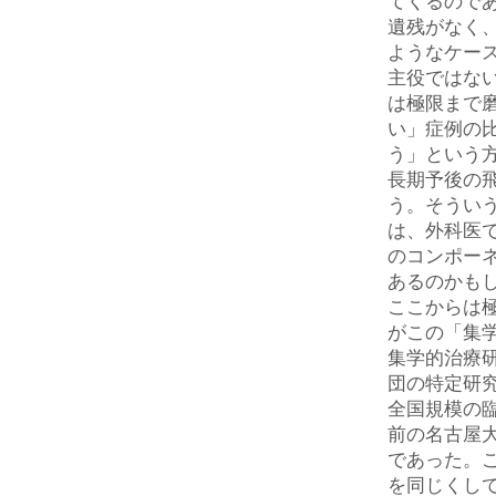
てくるので
遺残がなく
ようなケー
主役ではな
は極限まで
い」症例の
う」という
長期予後の
う。そうい
は、外科医
のコンポー
あるのかも
ここからは
がこの「集
集学的治療
団の特定研究1
全国規模の
前の名古屋
であった。
を同じくし