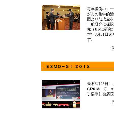
毎年恒例の、一
がんの集学的治
団より助成金を
一般研究に採択
究（JFMC研
本年8月31日
す。
去る6月23日
GI2018にて
手稲渓仁会病院