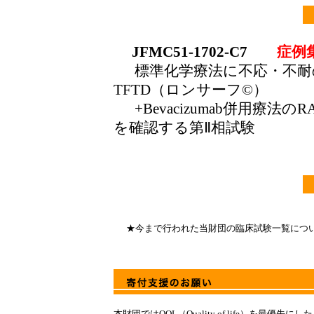
JFMC51-1702-C7
症例集
標準化学療法に不応・不耐
TFTD（ロンサーフ©）
+Bevacizumab併用療法
を確認する第Ⅱ相試験
★今まで行われた当財団の臨床試験一覧につ
本財団ではQOL（Quality of life）を