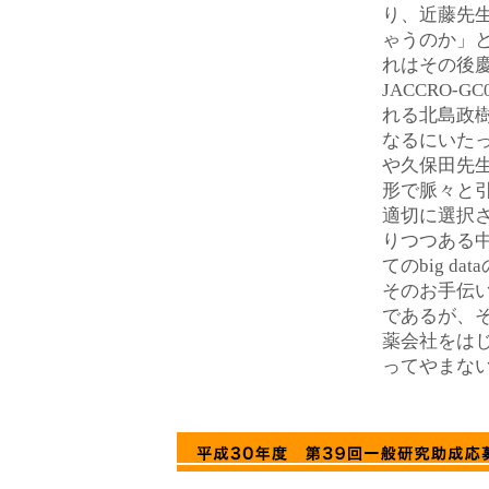
り、近藤先
ゃうのか」
れはその後
JACCRO-
れる北島政
なるにいた
や久保田先
形で脈々と
適切に選択
りつつある
てのbig 
そのお手伝
であるが、
薬会社をは
ってやまな