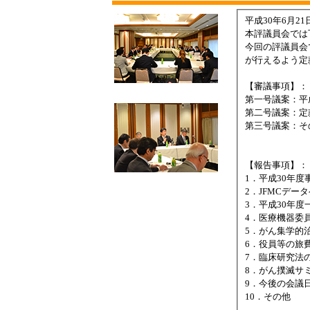
平成30年6月
本評議員会では
今回の評議員会
が行えるよう定
【審議事項】：
第一号議案：平
第二号議案：定
第三号議案：そ
【報告事項】：
1．平成30年
2．JFMCデ
3．平成30年
4．医療機器委
5．がん集学的
6．役員等の旅
7．臨床研究法
8．がん撲滅サミ
9．今後の会議
10．その他