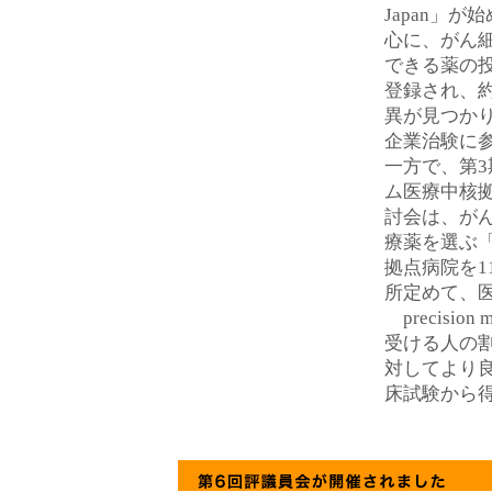
Japan」
心に、がん
できる薬の投
登録され、
異が見つかり
企業治験に
一方で、第
ム医療中核
討会は、が
療薬を選ぶ
拠点病院を1
所定めて、
precisi
受ける人の
対してより
床試験から