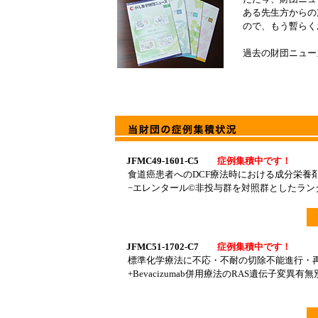
ある先生方からの
ので、もう暫らく
過去の財団ニュー
JFMC49-1601-C5
症例集積中です！
食道癌患者へのDCF療法時における成分栄養
−エレンタール©非投与群を対照群としたランダム化第
JFMC51-1702-C7
症例集積中です！
標準化学療法に不応・不耐の切除不能進行・再発
+Bevacizumab併用療法のRAS遺伝子変異