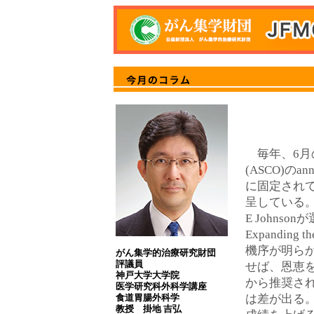
毎年、6月の初めにA
(ASCO)の
に固定され
呈している。会長で
E Johnson
Expanding 
機序が明ら
がん集学的治療研究財団
評議員
せば、恩恵
神戸大学大学院
から推奨さ
医学研究科外科学講座
食道胃腸外科学
は差が出る。
教授 掛地 吉弘