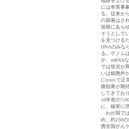
成績を上げる一
には有害事
る。従来からres
の探索はされて
規模にあら
そうとしている
を見つけるた
DNAのみならず
る。ゲノム
が、mRNAな
では状況が
いは細胞外
にtoxicで
療効果が期待
してきており、
10年前の7,
に、確実に
わが国では
め、約250
携全国がんゲ