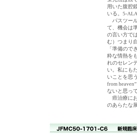
用いた腹腔
いる。5-A
パスツール
て、機会は
の言い方で
む）つまり
「準備ので
粋な情熱を
れのセレン
い。私にも
いことを思う
from he
ないと思っ
癌治療にお
のあらたな