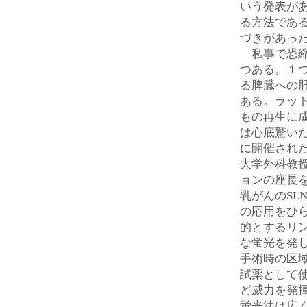
いう発表が
る方法であ
づきがあっ
私事で恐縮
つある。１
る脾臓への
ある。ラッ
もの再生に
は心底驚いた
に開催された第
大学外科教
ョンの座長を
乳がんのSL
の応用をひら
的とするリ
な蛍光を発
手術時の区
試薬として使
ど威力を発揮
蛍光法は広