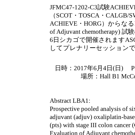
JFMC47-1202-C3試験ACH
（SCOT・TOSCA・CALGB/SWO
ACHIEVE・HORG）からなるIDEA (In
of Adjuvant chemother
6日シカゴで開催されますASCO 
してプレナリーセッション
日時：2017年6月4日(日) PLENA
場所：Hall B1 McCormi
Abstract LBA1:
Prospective pooled analysis of six
adjuvant (adjuv) oxaliplatin-base
(pts) with stage III colon cancer
Evaluation of Adjuvant chemothe