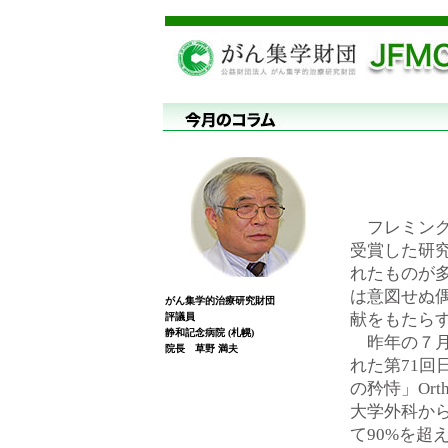
フレミング
受賞した研
れたものが
は意図せぬ
がん集学的治療研究財団
献をもたら
評議員
静和記念病院 (札幌)
昨年の７月
院長 草野 満夫
れた第71
の矜恃」Orth
大学外科か
て90%を超