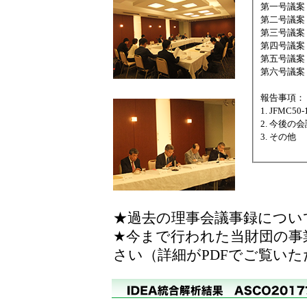
第一号議案
第二号議案
第三号議案
第四号議案
第五号議案
第六号議案
報告事項：
1. JFMC5
2. 今後の
3. その他
★過去の理事会議事録につい
★今まで行われた当財団の事
さい（詳細がPDFでご覧い