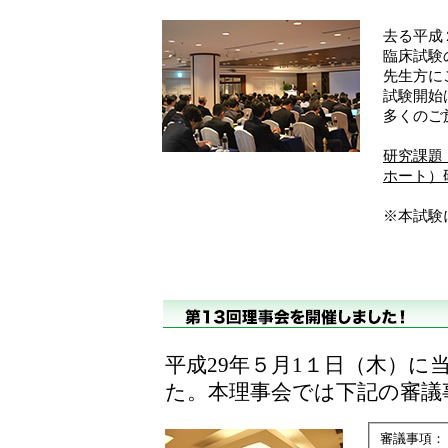
去る平成２
臨床試験
先生方に
試験開始
多くのご
研究課題
ホート）
※本試験
平成29年５月1１日（木）
た。本理事会では下記の審
審議事項：