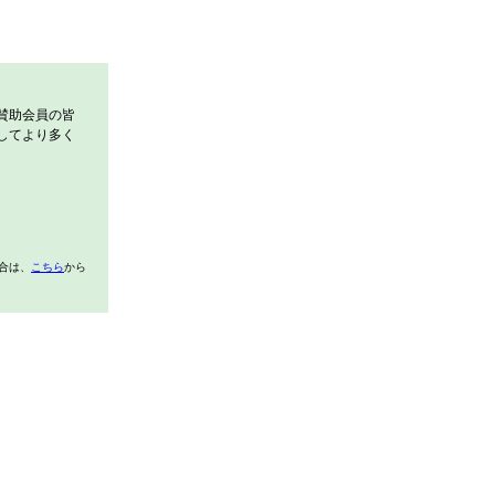
賛助会員の皆
してより多く
合は、
こちら
から