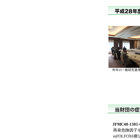
昨年の一般研究選考
JFMC48-1301
再発危険因子を有
mFOLFOX6