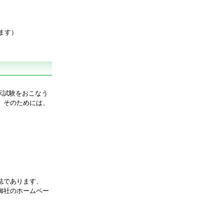
ます）
臨床試験をおこなう
。そのためには、
誌であります、
御社のホームペー
ださい。