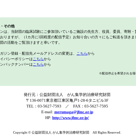
・その他
ンは、当財団の臨床試験にご参加頂いているご施設の先生方、役員、委員、寄附・
おりますが、（1カ月に1回程度の配信予定）お知り合いの方々にもご転送を頂きま
団の活動をご覧頂けますと幸いです。
ガジン登録・配信先メールアドレスの変更は、
こちら
から
イバシーポリシーは
こちら
から
ンバックナンバーは
こちら
から
※配信停止を希望される場
発行元：公益財団法人 がん集学的治療研究財団
〒136-0071東京都江東区亀戸1-28-6タニビル3F
TEL：03-5627-7593 ／ FAX：03-5627-7595
E-mail:
merumaga@jfmc.or.jp
HP:
http://www.jfmc.or.jp/
Copyright © 公益財団法人 がん集学的治療研究財団 All Rights Reserved.