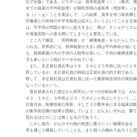
仏で出版）である。ピケティは、資本収益率（ｒ）（株式、債
全ての資産の平均収益率）が国民所得の成長率（増加率）（ｇ
る（ｒ＞ｇ）ことを実証して、この結果、資本を持つ富裕層と
労働者との所得の不平等格差は拡大していくということを主張
は、不平等の問題が余りに拡大すると、再び、ナショナリズム
や過激思想への道を開いてしまうとも警告している。
ところで最近、「所得格差」が「健康格差」をもたらしてい
られる。世界的にも、所得格差が大きい国は平均寿命が短いと
も、貧困家庭の方が子供の入院率が高いし、子供の健康状態も
児も多いという統計データが出ている。
また、非正規社員比率は３８．２％と２０年前に比べて１６
昇しているが、非正規社員の時給は正規社員の約６割であり、
映して、非正規社員は正規社員に比べて糖尿病合併症の発症確
なっているという。
直近発表された国立がん研究センターの分析結果では、がん
６２．１％と、３年前より３．５ポイント向上したという。こ
日進月歩、医療技術の革新、そして３０数年余に亘る臨床試験
の集学的治療の効果が貢献していよう。がんもいずれは、嘗て
恐れるほどのことは無くなるのであろう。
しかし他方、がんやその他の疾患に罹りにくい健康社会を、
等を通じて構築していくことも、また我々の務めであろうと思