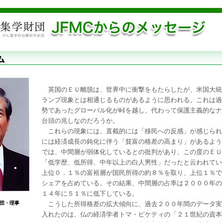
英国のＥＵ離脱は、世界中に衝撃をもたらしたが、米国大統
ランプ現象とは相通じるものがあるように思われる。これは過
勢であったグローバル化が峠を越し、代わって保護主義的なナ
台頭の兆しなのだろうか。
これらの現象には、直截的には「移民への反感」が感じられ
には経済成長の鈍化に伴う「貧富の格差の高まり」があるよう
では、中間層が弱体化しているとの批判があり、この度のＥＵ
「低学歴、低所得、中年以上の白人男性」だったと云われてい
上位０．１％の富裕層が国民所得の約８％を取り、上位１％で
シェアを占めている。その結果、中間層の占率は２０００年の
１４年に５１％に低下している。
団・理事
こうした所得格差の拡大傾向に、過去２００年間のデータ実
入れたのは、仏の経済学者トマ・ピケティの「２１世紀の資本