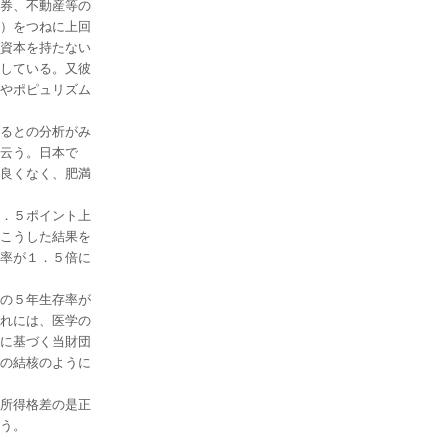
券、不動産等の
）をつねに上回
資本を持たない
している。又彼
やポピュリズム
るとの分析がみ
云う。日本で
良くなく、肥満
．５ポイント上
こうした結果を
率が１．５倍に
の５年生存率が
れには、医学の
に基づく当財団
の結核のように
所得格差の是正
う。