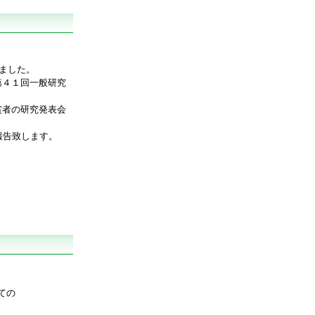
りました。
第４１回一般研究
賞者の研究発表会
報告致します。
ての