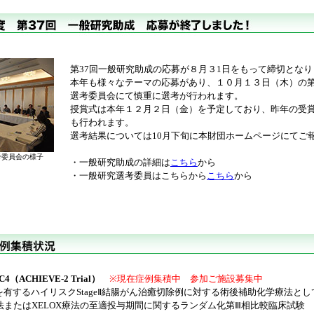
第37回一般研究助成の応募が８月３1日をもって締切とな
本年も様々なテーマの応募があり、１０月１３日（木）の
選考委員会にて慎重に選考が行われます。
授賞式は本年１２月２日（金）を予定しており、昨年の受
も行われます。
選考結果については10月下旬に本財団ホームページにてご
委員会の様子
・一般研究助成の詳細は
こちら
から
・一般研究選考委員はこちらから
こちら
から
-C4（ACHIEVE-2 Trial）
※現在症例集積中 参加ご施設募集中
するハイリスクStageⅡ結腸がん治癒切除例に対する術後補助化学療法とし
療法またはXELOX療法の至適投与期間に関するランダム化第Ⅲ相比較臨床試験