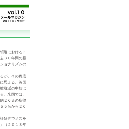
領選におけるト
去３０年間の趨
ショナリズムの
るが、その奥底
に思える。英国
離脱派の中核は
る。米国では、
約２０％の所得
５５％から２０
証研究でメスを
」（２０１３年